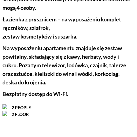
mogą 4 osoby.
Łazienka z prysznicem – na wyposażeniu komplet
ręczników, szlafrok,
zestaw kosmetyków i suszarka.
Na wyposażeniu apartamentu znajduje się zestaw
powitalny, składający się z kawy, herbaty, wody i
cukru. Poza tym telewizor, lodówka, czajnik, talerze
oraz sztućce, kieliszki do wina i wódki, korkociąg,
deska do krojenia.
Bezpłatny dostęp do Wi-Fi.
2 PEOPLE
2 FLOOR