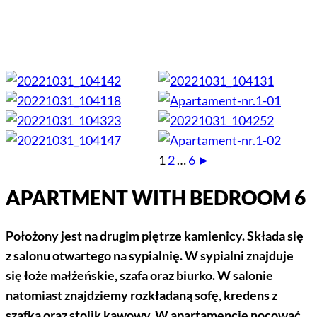
1
2
…
6
►
APARTMENT WITH BEDROOM 6
Położony jest na drugim piętrze kamienicy. Składa się
z salonu otwartego na sypialnię. W sypialni znajduje
się łoże małżeńskie, szafa oraz biurko. W salonie
natomiast znajdziemy rozkładaną sofę, kredens z
szafką oraz stolik kawowy. W apartamencie nocować