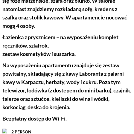
się łoże małżeńskie, szafa oraz biurko. W salonie
natomiast znajdziemy rozkładaną sofę, kredens z
szafką oraz stolik kawowy. W apartamencie nocować
mogą 4 osoby.
Łazienka z prysznicem – na wyposażeniu komplet
ręczników, szlafrok,
zestaw kosmetyków i suszarka.
Na wyposażeniu apartamentu znajduje się zestaw
powitalny, składający się z kawy Laboranta z palarni
kawy w Karpaczu, herbaty, wody i cukru. Poza tym
telewizor, lodówka (z dostępem do mini barku), czajnik,
talerze oraz sztućce, kieliszki do wina i wódki,
korkociąg, deska do krojenia.
Bezpłatny dostęp do Wi-Fi.
2 PERSON